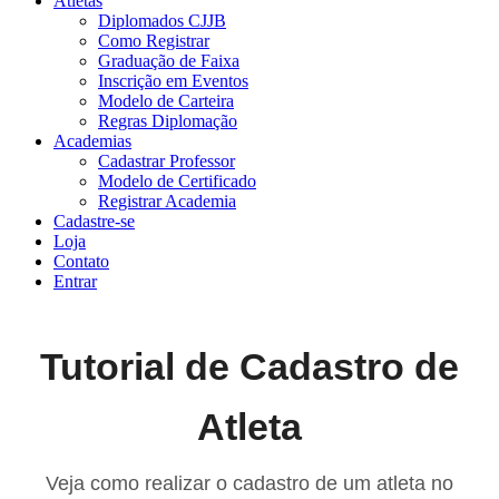
Atletas
Diplomados CJJB
Como Registrar
Graduação de Faixa
Inscrição em Eventos
Modelo de Carteira
Regras Diplomação
Academias
Cadastrar Professor
Modelo de Certificado
Registrar Academia
Cadastre-se
Loja
Contato
Entrar
Tutorial de Cadastro de
Atleta
Veja como realizar o cadastro de um atleta no